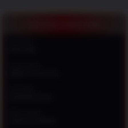
resonansi
angka tanpa
batas.
Jelajahi
TENTANG NERAKA888
beragam
pasaran
pilihan,
Nama Situs
akses
NERAKA888
responsif,
serta
pengalaman
Konsep Utama
digital yang
DIMENSI TOTO DIGITAL
praktis dan
nyaman di
berbagai
Tema Digital
perangkat.
RESONANSI ANGKA
V
i
Pilihan Pasaran
e
LENGKAP & DINAMIS
w