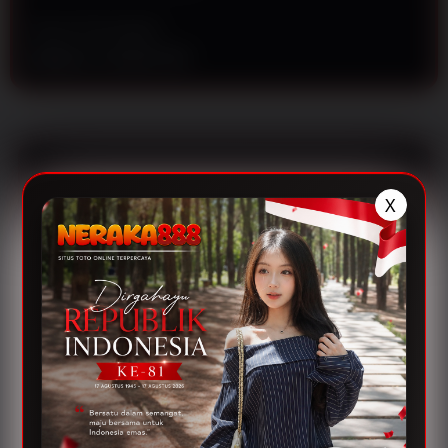
l
i
Akses Perangkat
c
MOBILE & DESKTOP
e
n
s
e
d
e
t
X
a
NERAKA888 ✪ Euforia
i
l
Hari Kemerdekaan
s
Indonesia dengan
Panorama Toto Macau
Premium 🇮🇩