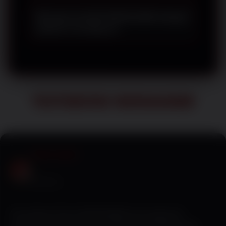
responsif dan tetap nyaman digunakan
NERAKA888 didukung sistem modern,
kapan saja.
Mengapa memilih NERAKA888 sebagai
navigasi yang mudah dipahami, serta
platform Toto Macau?
performa yang stabil sehingga
memberikan pengalaman digital yang
Karena NERAKA888 menggabungkan
lebih lancar bagi setiap pengguna.
tampilan premium, akses yang cepat,
pilihan pasaran yang lengkap, serta
nuansa Hari Kemerdekaan Indonesia
TESTIMONI NERAKA888
yang menjadikan pengalaman
menjelajah platform terasa lebih
istimewa dan berkesan.
Dewi Lestari
D
Bandung
Tema Merah Putih di NERAKA888 keren banget dan
tampilannya terasa premium. Akses ke Toto Macau juga