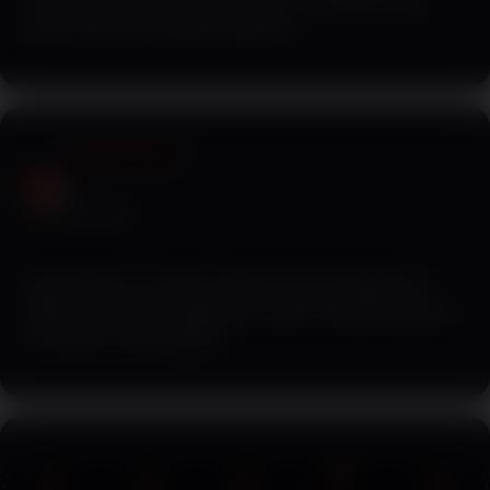
lancar, jadi nyaman dipakai setiap hari.
Amanda Putri
A
Surabaya
Suka banget sama desain spesial Hari Kemerdekaannya.
Platformnya ringan, navigasinya mudah, dan pilihan pasaran
Toto Macau cukup lengkap.
Citra Maharani