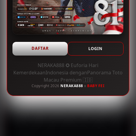
NERAKA888
Dalam semarak Hari Kemerdekaan
Republik Indonesia,
NERAKA888
hadir sebagai
platform Toto Macau modern yang memadukan
inovasi digital dengan semangat persatuan. Didukung
antarmuka premium, navigasi yang intuitif, serta
DAFTAR
LOGIN
performa yang cepat dan stabil, setiap akses
dirancang untuk memberikan pengalaman yang lebih
NERAKA888 ✪ Euforia Hari
praktis, nyaman, dan berkelas bagi para pecinta Toto
Kemerdekaan
Indonesia dengan
Panorama Toto
Macau di seluruh Indonesia.
Macau
Premium 🇮🇩
Copyright 2026
NERAKA888
x
BABY FEI
Mengusung konsep resonansi angka tanpa
batas,
NERAKA888
Mengusung semangat
Kemerdekaan Indonesia, NERAKA888 menghadirkan
beragam pilihan pasaran Toto Macau dalam satu
platform digital yang lengkap dan modern. Setiap
menu disusun secara sistematis agar pengguna dapat
mengakses informasi dengan lebih praktis, mengikuti